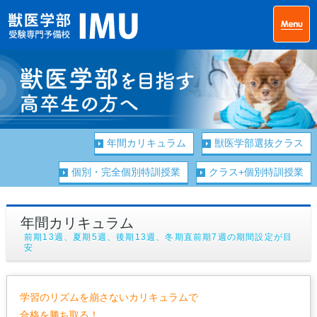
年間カリキュラム
獣医学部選抜クラス
個別・完全個別特訓授業
クラス+個別特訓授業
年間カリキュラム
前期13週、夏期5週、後期13週、冬期直前期7週の期間設定が目
安
学習のリズムを崩さないカリキュラムで
合格を勝ち取る！