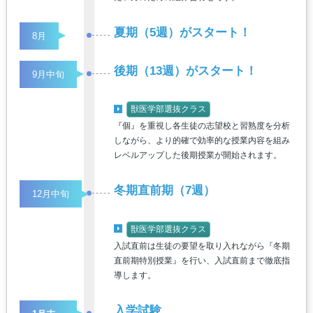
夏期（5週）がスタート！
8月
後期（13週）がスタート！
9月中旬
獣医学部選抜クラス
『個』を重視し各生徒の志望校と習熟度を分析
しながら、より的確で効率的な授業内容を組み
レベルアップした後期授業が開始されます。
冬期直前期（7週）
12月中旬
獣医学部選抜クラス
入試直前は生徒の要望を取り入れながら『冬期
直前期特別授業』を行い、入試直前まで徹底指
導します。
入学試験